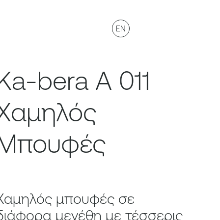
EN
Ka-bera A 011
Χαμηλός
Μπουφές
Χαμηλός μπουφές σε
διάφορα μεγέθη με τέσσερις