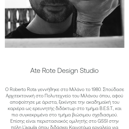
Ate Rote Design Studio
Ο Roberto Rota γεννήθηκε στο Μιλάνο τo 1980. Σπούδασε
Αρχιτεκτονική στο Πολυτεχνείο του Μιλάνου όπου, αφού
αποφοίτησε με άριστα, ξεκίνησε την ακαδημαϊκή του
καριέρα ως ερευνητής διδάκτωρ στο τμήμα B.E.S.T., και
πιο συγκεκριμένα στο τμήμα βιώσιμου σχεδιασμού.
Επίσης είναι περιστασιακός ομιλητής στο GSSI στην
πόλη L’aquila όπου διδάσκει Καινοτόμα εργαλεία για