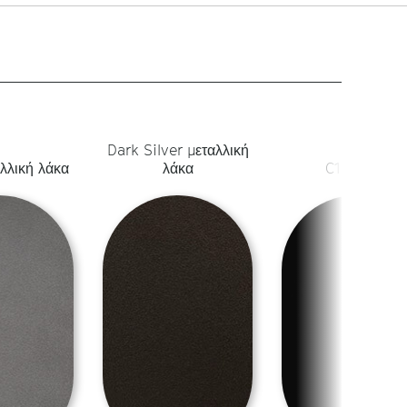
Dark Silver μεταλλική
λλική λάκα
λάκα
C1 Μαύρο