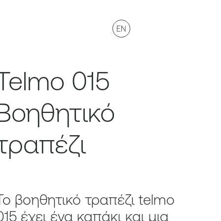
EN
Telmo 015
Βοηθητικό
τραπέζι
Το βοηθητικό τραπέζι telmo
015 έχει ένα καπάκι και μια