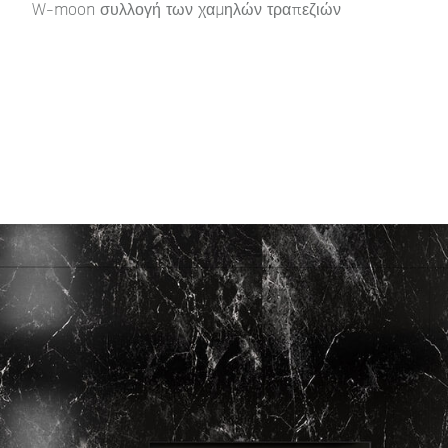
W-moon συλλογή των χαμηλών τραπεζιών