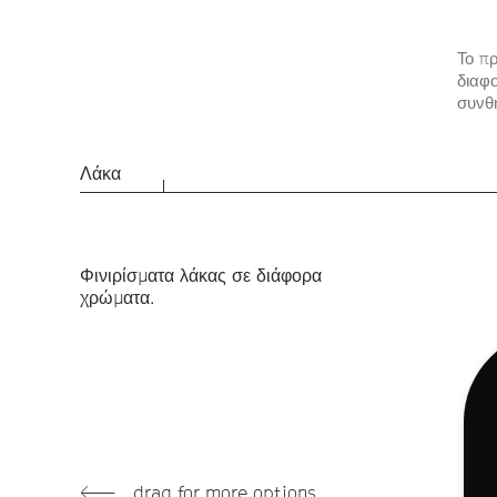
Το πρ
διαφο
συνθ
Λάκα
Φινιρίσματα λάκας σε διάφορα
χρώματα.
drag for more options