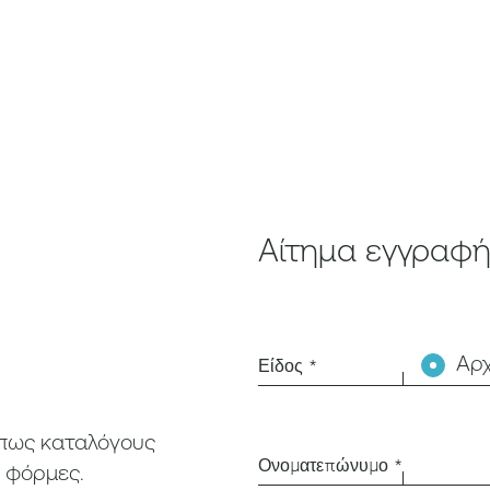
Αίτημα εγγραφ
Αρ
Είδος *
όπως καταλόγους
Ονοματεπώνυμο *
φόρμες
.