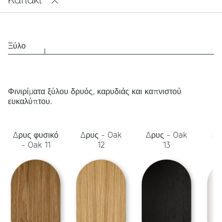
Ξύλο
Φινιρίματα ξύλου δρυός, καρυδιάς και καπνιστού
ευκαλύπτου.
Δρυς φυσικό
Δρυς - Oak
Δρυς - Oak
Δρ
- Oak 11
12
13