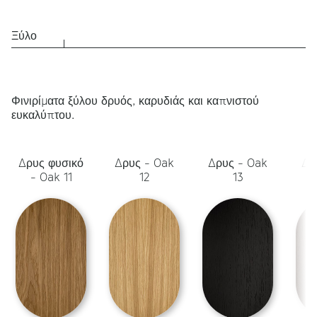
Ξύλο
Φινιρίματα ξύλου δρυός, καρυδιάς και καπνιστού
ευκαλύπτου.
Δρυς φυσικό
Δρυς - Oak
Δρυς - Oak
Δρ
- Oak 11
12
13