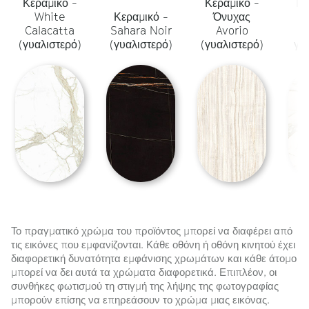
Κεραμικό -
Κεραμικό -
Κε
White
Κεραμικό -
Όνυχας
Ca
Calacatta
Sahara Noir
Avorio
(γυαλιστερό)
(γυαλιστερό)
(γυαλιστερό)
γυ
Το πραγματικό χρώμα του προϊόντος μπορεί να διαφέρει από
τις εικόνες που εμφανίζονται. Κάθε οθόνη ή οθόνη κινητού έχει
διαφορετική δυνατότητα εμφάνισης χρωμάτων και κάθε άτομο
μπορεί να δει αυτά τα χρώματα διαφορετικά. Επιπλέον, οι
συνθήκες φωτισμού τη στιγμή της λήψης της φωτογραφίας
μπορούν επίσης να επηρεάσουν το χρώμα μιας εικόνας.