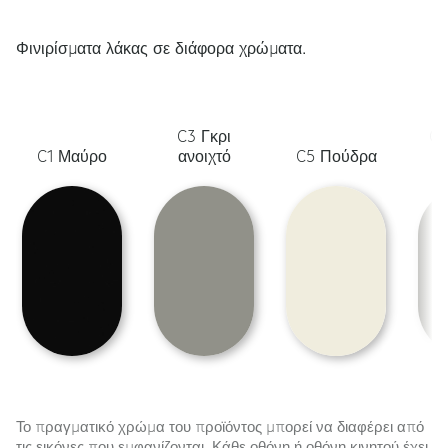
Φινιρίσματα λάκας σε διάφορα χρώματα.
C3 Γκρι
C6
C1 Μαύρο
ανοιχτό
C5 Πούδρα
λ
Το πραγματικό χρώμα του προϊόντος μπορεί να διαφέρει από
τις εικόνες που εμφανίζονται. Κάθε οθόνη ή οθόνη κινητού έχει