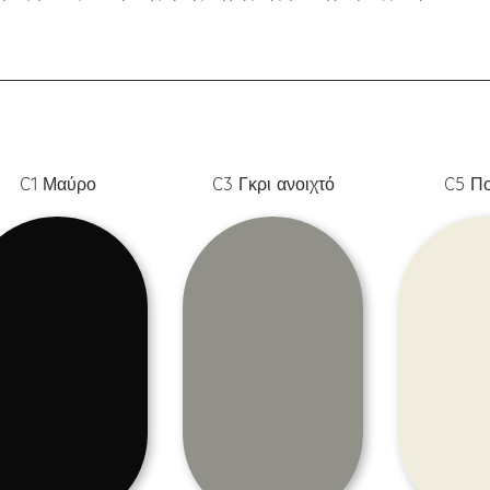
C1 Μαύρο
C3 Γκρι ανοιχτό
C5 Π