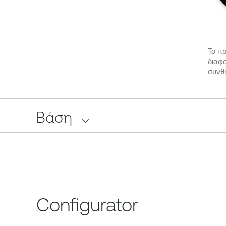
Το πρ
διαφο
συνθ
Βάση
Configurator