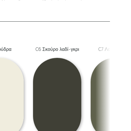
ούδρα
C6 Σκούρο λαδί-γκρι
C7 Λαδί ανοιχτ