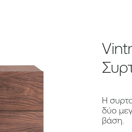
Vin
Συρ
Η συρτα
δύο μεγ
βάση.