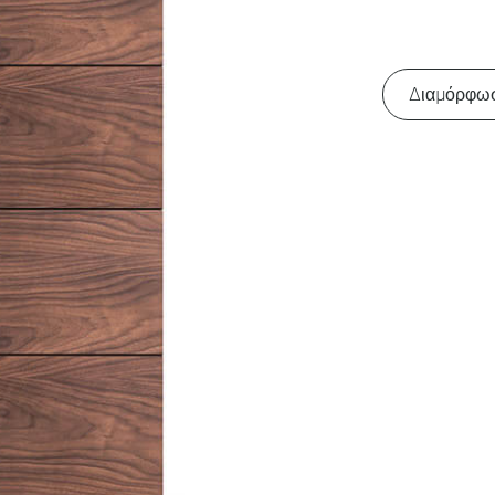
Διαμόρφω