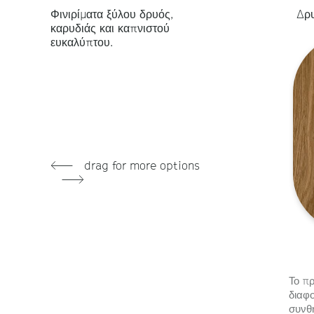
Φινιρίματα ξύλου δρυός,
Δρυ
καρυδιάς και καπνιστού
ευκαλύπτου.
drag for more options
Το πρ
διαφο
συνθ