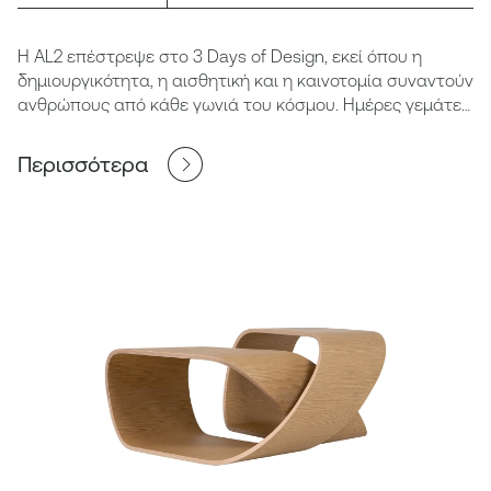
Η AL2 επέστρεψε στο 3 Days of Design, εκεί όπου η
δημιουργικότητα, η αισθητική και η καινοτομία συναντούν
ανθρώπους από κάθε γωνιά του κόσμου. Ημέρες γεμάτες
έμπνευση, δημιουργικές συναντήσεις και ανταλλαγή
ιδεών, σε μια διοργάνωση που αναδεικνύει τη σύγχρονη
Περισσότερα
αισθητική, τη δεξιοτεχνία και τη δύναμη της ανθρώπινης
σύνδεσης.