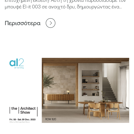
μπουφέ El-it 003 σε ανοιχτό δρυ, δημιουργώντας ένα
ατμοσφαιρικό περιβάλλον. Τα λέμε του χρόνου!
Περισσότερα