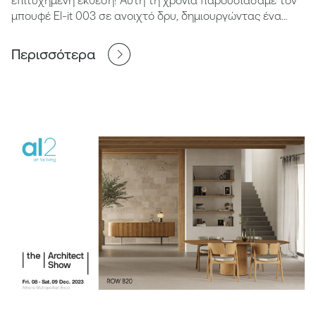
μπουφέ El-it 003 σε ανοιχτό δρυ, δημιουργώντας ένα
ατμοσφαιρικό περιβάλλον. Τα λέμε του χρόνου!
Περισσότερα