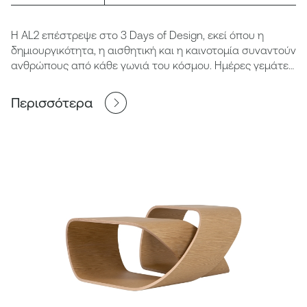
Η AL2 επέστρεψε στο 3 Days of Design, εκεί όπου η
δημιουργικότητα, η αισθητική και η καινοτομία συναντούν
ανθρώπους από κάθε γωνιά του κόσμου. Ημέρες γεμάτες
έμπνευση, δημιουργικές συναντήσεις και ανταλλαγή
ιδεών, σε μια διοργάνωση που αναδεικνύει τη σύγχρονη
Περισσότερα
αισθητική, τη δεξιοτεχνία και τη δύναμη της ανθρώπινης
σύνδεσης.